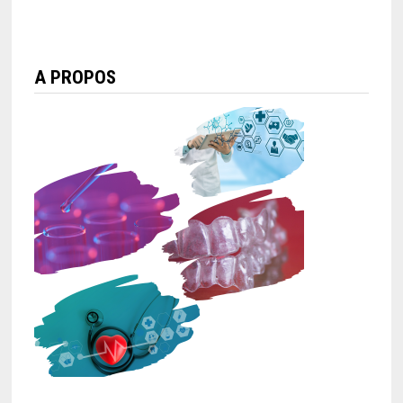
d’apports
poids : mythes
caloriques
et réalités
scientifiques
A PROPOS