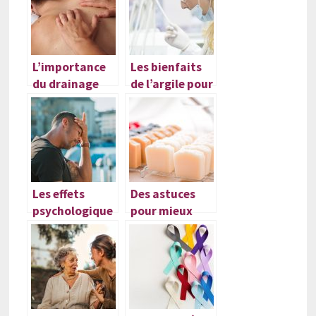
L’importance
Les bienfaits
du drainage
de l’argile pour
lymphatique
la santé
Les effets
Des astuces
psychologique
pour mieux
s de ce produit
entretenir la
efficace
santé de sa
peau