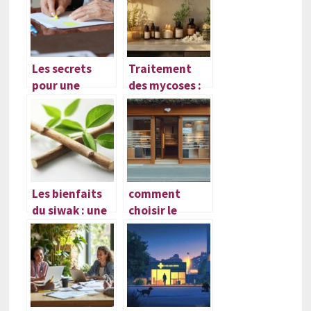
quelles sont les
maladie
solutions ?
Les secrets
Traitement
pour une
des mycoses :
retraite
solutions
epanouie :
naturelles et
decouvrez les
préventives
avantages des
pour une
maisons de
guérison
retraite
efficace
Les bienfaits
comment
du siwak : une
choisir le
alternative
meilleur
écologique
opticien à
pour une santé
reims pour vos
bucco-dentaire
besoins visuels
parfaite