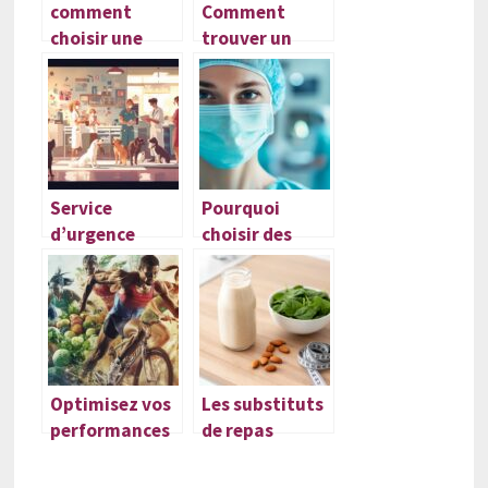
comment
Comment
choisir une
trouver un
mutuelle santé
service
adaptée à vos
vétérinaire
besoins :
d’urgence à
suivez notre
Toulouse
guide
24h/24
Service
Pourquoi
d’urgence
choisir des
vétérinaire à
masques
Toulouse :
chirurgicaux
Emergence,
pour une
Urgence
protection
Vétérinaire
optimale ?
L’Union
Optimisez vos
Les substituts
performances
de repas
sportives avec
efficaces pour
le calculateur
la perte de