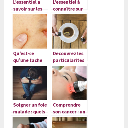
L’essentiel a
L’essentiel à
savoir sur les
connaître sur
residences
le cancer et son
seniors
diagnostic
Qu’est-ce
Decouvrez les
qu’une tache
particularites
brune ou tache
et les bienfaits
de veillesse ?
de ces tisanes
Soigner un foie
Comprendre
malade : quels
son cancer : un
sont les
voyage au
symptômes et
cœur de la