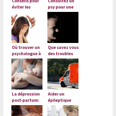
Conseils pour
Consultez un
éviter les
psy pour une
ronflements
libido au top
Où trouver un
Que savez vous
psychologue à
des troubles
Molenbeek-
psychologique
Saint-Jean
s et des effets
pour une
sur les enfants
première
?
séance?
La dépression
Aider un
post-partum:
épileptique
causes et
dans un lieu
symptômes
public